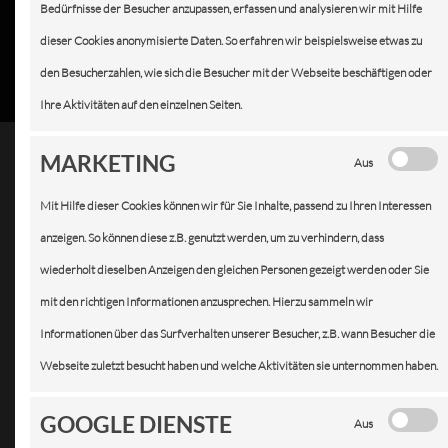
Bedürfnisse der Besucher anzupassen, erfassen und analysieren wir mit Hilfe
dieser Cookies anonymisierte Daten. So erfahren wir beispielsweise etwas zu
den Besucherzahlen, wie sich die Besucher mit der Webseite beschäftigen oder
Ihre Aktivitäten auf den einzelnen Seiten.
MARKETING
Aus
Mit Hilfe dieser Cookies können wir für Sie Inhalte, passend zu Ihren Interessen
anzeigen. So können diese z.B. genutzt werden, um zu verhindern, dass
wiederholt dieselben Anzeigen den gleichen Personen gezeigt werden oder Sie
mit den richtigen Informationen anzusprechen. Hierzu sammeln wir
BREMSENSERVICE: VORSICHT IST GUT, ABER
KONTROLLE BESSER!
Informationen über das Surfverhalten unserer Besucher, z.B. wann Besucher die
Webseite zuletzt besucht haben und welche Aktivitäten sie unternommen haben.
GOOGLE DIENSTE
Aus
Laub, Frost, Glätte, Eis – gute, funktionstüchtige Bremsen