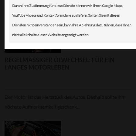
sind ganz besonders zu dieser ...
Durch Ihre Zustimmung für diese Dienste können wir Ihnen Google Maps,
YouTube Videos und Kontaktformulare ausliefern. Sollten Sie mit diesen
Diensten nicht einverstanden sein, kann Ihre Ablehnung dazu führen, dass Ihnen
nicht alle Inhalte dieser Website angezeigt werden.
REGELMÄSSIGER ÖLWECHSEL: FÜR EIN L
ANGES MOTORLEBEN
Der Motor ist das Herzstück des Autos. Deshalb sollte ihm
höchste Aufmerksamkeit geschenk...